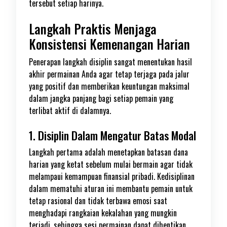
tersebut setiap harinya.
Langkah Praktis Menjaga
Konsistensi Kemenangan Harian
Penerapan langkah disiplin sangat menentukan hasil
akhir permainan Anda agar tetap terjaga pada jalur
yang positif dan memberikan keuntungan maksimal
dalam jangka panjang bagi setiap pemain yang
terlibat aktif di dalamnya.
1. Disiplin Dalam Mengatur Batas Modal
Langkah pertama adalah menetapkan batasan dana
harian yang ketat sebelum mulai bermain agar tidak
melampaui kemampuan finansial pribadi. Kedisiplinan
dalam mematuhi aturan ini membantu pemain untuk
tetap rasional dan tidak terbawa emosi saat
menghadapi rangkaian kekalahan yang mungkin
terjadi, sehingga sesi permainan dapat dihentikan