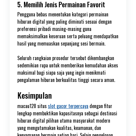
5. Memilih Jenis Permainan Favorit
Pengguna bebas menentukan kategori permainan
hiburan digital yang paling diminati sesuai dengan
preferensi pribadi masing-masing guna
memaksimalkan keseruan serta peluang mendapatkan
hasil yang memuaskan sepanjang sesi bermain.
Seluruh rangkaian prosedur tersebut dikembangkan
sedemikian rupa untuk memberikan kemudahan akses
maksimal bagi siapa saja yang ingin menikmati
pengalaman hiburan berkualitas tinggi secara aman.
Kesimpulan
macau128 situs
slot gacor terpercaya
dengan fitur
lengkap membuktikan kapasitasnya sebagai destinasi
hiburan digital pilihan utama masyarakat modern
yang mengutamakan kualitas, keamanan, dan
kenyamanan bermain setiap hari. Selain pengeloaan