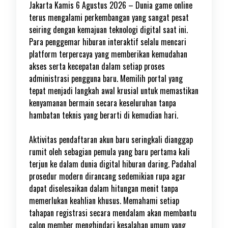
Jakarta Kamis 6 Agustus 2026 – Dunia game online
terus mengalami perkembangan yang sangat pesat
seiring dengan kemajuan teknologi digital saat ini.
Para penggemar hiburan interaktif selalu mencari
platform terpercaya yang memberikan kemudahan
akses serta kecepatan dalam setiap proses
administrasi pengguna baru. Memilih portal yang
tepat menjadi langkah awal krusial untuk memastikan
kenyamanan bermain secara keseluruhan tanpa
hambatan teknis yang berarti di kemudian hari.
Aktivitas pendaftaran akun baru seringkali dianggap
rumit oleh sebagian pemula yang baru pertama kali
terjun ke dalam dunia digital hiburan daring. Padahal
prosedur modern dirancang sedemikian rupa agar
dapat diselesaikan dalam hitungan menit tanpa
memerlukan keahlian khusus. Memahami setiap
tahapan registrasi secara mendalam akan membantu
calon member menghindari kesalahan umum yang