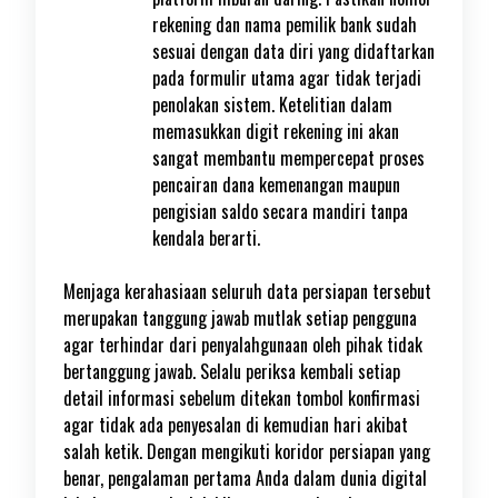
rekening dan nama pemilik bank sudah
sesuai dengan data diri yang didaftarkan
pada formulir utama agar tidak terjadi
penolakan sistem. Ketelitian dalam
memasukkan digit rekening ini akan
sangat membantu mempercepat proses
pencairan dana kemenangan maupun
pengisian saldo secara mandiri tanpa
kendala berarti.
Menjaga kerahasiaan seluruh data persiapan tersebut
merupakan tanggung jawab mutlak setiap pengguna
agar terhindar dari penyalahgunaan oleh pihak tidak
bertanggung jawab. Selalu periksa kembali setiap
detail informasi sebelum ditekan tombol konfirmasi
agar tidak ada penyesalan di kemudian hari akibat
salah ketik. Dengan mengikuti koridor persiapan yang
benar, pengalaman pertama Anda dalam dunia digital