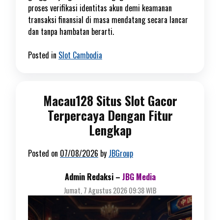
proses verifikasi identitas akun demi keamanan
transaksi finansial di masa mendatang secara lancar
dan tanpa hambatan berarti.
Posted in
Slot Cambodia
Macau128 Situs Slot Gacor
Terpercaya Dengan Fitur
Lengkap
Posted on
07/08/2026
by
JBGroup
Admin Redaksi –
JBG Media
Jumat, 7 Agustus 2026 09:38 WIB