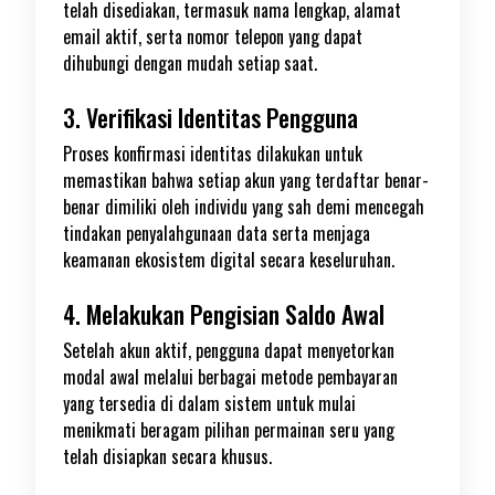
telah disediakan, termasuk nama lengkap, alamat
email aktif, serta nomor telepon yang dapat
dihubungi dengan mudah setiap saat.
3. Verifikasi Identitas Pengguna
Proses konfirmasi identitas dilakukan untuk
memastikan bahwa setiap akun yang terdaftar benar-
benar dimiliki oleh individu yang sah demi mencegah
tindakan penyalahgunaan data serta menjaga
keamanan ekosistem digital secara keseluruhan.
4. Melakukan Pengisian Saldo Awal
Setelah akun aktif, pengguna dapat menyetorkan
modal awal melalui berbagai metode pembayaran
yang tersedia di dalam sistem untuk mulai
menikmati beragam pilihan permainan seru yang
telah disiapkan secara khusus.