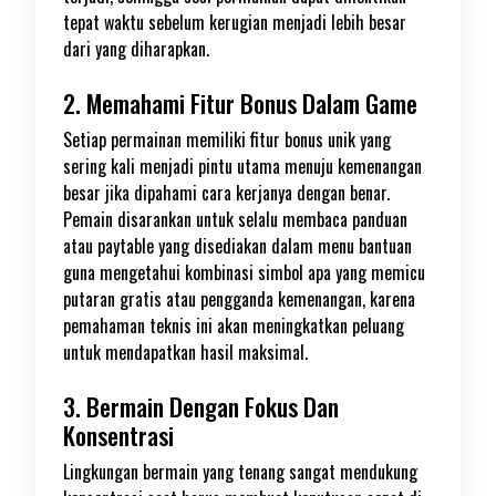
tepat waktu sebelum kerugian menjadi lebih besar
dari yang diharapkan.
2. Memahami Fitur Bonus Dalam Game
Setiap permainan memiliki fitur bonus unik yang
sering kali menjadi pintu utama menuju kemenangan
besar jika dipahami cara kerjanya dengan benar.
Pemain disarankan untuk selalu membaca panduan
atau paytable yang disediakan dalam menu bantuan
guna mengetahui kombinasi simbol apa yang memicu
putaran gratis atau pengganda kemenangan, karena
pemahaman teknis ini akan meningkatkan peluang
untuk mendapatkan hasil maksimal.
3. Bermain Dengan Fokus Dan
Konsentrasi
Lingkungan bermain yang tenang sangat mendukung