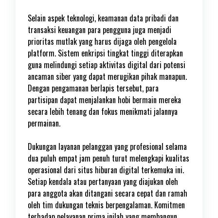
Selain aspek teknologi, keamanan data pribadi dan
transaksi keuangan para pengguna juga menjadi
prioritas mutlak yang harus dijaga oleh pengelola
platform. Sistem enkripsi tingkat tinggi diterapkan
guna melindungi setiap aktivitas digital dari potensi
ancaman siber yang dapat merugikan pihak manapun.
Dengan pengamanan berlapis tersebut, para
partisipan dapat menjalankan hobi bermain mereka
secara lebih tenang dan fokus menikmati jalannya
permainan.
Dukungan layanan pelanggan yang profesional selama
dua puluh empat jam penuh turut melengkapi kualitas
operasional dari situs hiburan digital terkemuka ini.
Setiap kendala atau pertanyaan yang diajukan oleh
para anggota akan ditangani secara cepat dan ramah
oleh tim dukungan teknis berpengalaman. Komitmen
terhadap pelayanan prima inilah yang membangun